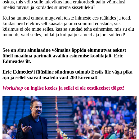
oskus, mis võib sulle tulevikus luua erakordselt palju võimalusi,
imelisi tutvusi ja kordades suurema sissetuleku?
Kui sa tunned ennast mugavalt teiste inimeste ees rääkides ja tead,
kuidas neid efektiivselt kaasata ja oma sõnumit edastada, siis
küsimus ei ole mitte selles, kas sa suudad teha esinemise, mis su elu
muudab, vaid selles, millal ja kui palju sa neid aja jooksul teed!
See on sinu ainulaadne võimalus õppida elumuutvat oskust
ühelt maailma parimalt avaliku esinemise koolitajalt, Eric
Edmeades’ilt.
Eric Edmedes’i füüsiline sündmus toimub Eestis üle väga pika
aja ja sellel saavad osaleda vaid 200 kiiremat!
Workshop
on inglise keeles ja sellel ei ole eestikeelset tõlget!