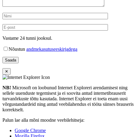
Vastame 24 tunni jooksul.
Nõustun
andmekasutuseeskirjadega
✕
NB!
Microsoft on loobunud Internet Exploreri arendamisest ning
sellele uuenduste tegemisest ja ei soovita antud internetibrauserit
turvanõrkuste tõttu kasutada. Internet Explorer ei toeta enam uusi
võrgustandardeid ning antud veebilahendus ei tööta siinses brauseris
korrektselt.
Palun lae alla mõni moodne veebilehitseja:
Google Chrome
Mozilla Firefox