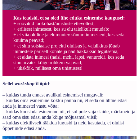
Kas teadsid, et sa oled ühe eduka esinemise kaugusel:
+ soovitud töökohast/unistuste ettevõttest;
+ erilisest inimesest, kes su elu täielikult muudab;
+ et viia oluline ja elumuutev sõnum inimesteni, kes seda
kuulma peavad;
+ et sinu sotsiaalse projekti olulisus ja vajalikkus jõuab
inimestele päriselt kohale ja nad hakkaksid tegutsema;
+ et aidata inimesi (naisi, mehi, lapsi, vanureid), kes seda
sinu arvates kõige rohkem vajavad;
+ ükskõik, millisest oma unistusest!
Sellel
workshop
´il õpid
:
– kuidas tunda ennast avalikul esinemisel mugavalt;
– kuidas oma esinemine kokku panna nii, et seda on lihtne edasi
anda ja inimestel vastu võtta;
– kuidas koostada esinemine nii, et sul pole vaja slaide, märkmeid ja
saad oma sisu edasi anda kõige mõjusamal viisil;
– kuidas efektiivselt rääkida lugusid ja neid kasutada, et olulisi
õppetunde edasi anda.