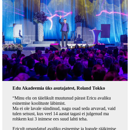
Edu Akadeemia üks asutajatest, Roland Tokko
“Minu elu on täielikult muutunud pärast Ericu avaliku
esinemise koolituste läbimist.
Ma ei ole lavale sündinud, nagu osad seda arvavad, vaid
tulen seisust, kus veel 14 aastat tagasi ei julgenud ma
rohkem kui 3 inimese ees suud lahti teha.
Ericult omandatud avaliku esinemise ja lugude rääkimise