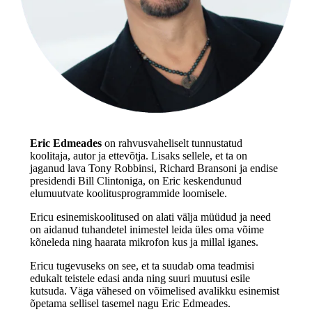
Eric Edmeades
on rahvusvaheliselt tunnustatud
koolitaja, autor ja ettevõtja. Lisaks sellele, et ta on
jaganud lava Tony Robbinsi, Richard Bransoni ja endise
presidendi Bill Clintoniga, on Eric keskendunud
elumuutvate koolitusprogrammide loomisele.
Ericu esinemiskoolitused on alati välja müüdud ja need
on aidanud tuhandetel inimestel leida üles oma võime
kõneleda ning haarata mikrofon kus ja millal iganes.
Ericu tugevuseks on see, et ta suudab oma teadmisi
edukalt teistele edasi anda ning suuri muutusi esile
kutsuda. Väga vähesed on võimelised avalikku esinemist
õpetama sellisel tasemel nagu Eric Edmeades.