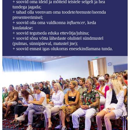
+ soovid oma ideid ja mõtteid teistele selgelt ja hea
tundega jagada;
+ tahad olla veenvam oma toodete/teenuste/iseenda
presenteerimisel;
+ soovid olla oma valdkonna
influencer
, keda
kuulatakse;
+ soovid tegutseda eduka ettevõtja/juhina;
+ soovid sõna võtta lähedaste olulistel sündmustel
(pulmas, sünnipäeval, matustel jne);
+ soovid ennast igas olukorras enesekindlamana tunda.