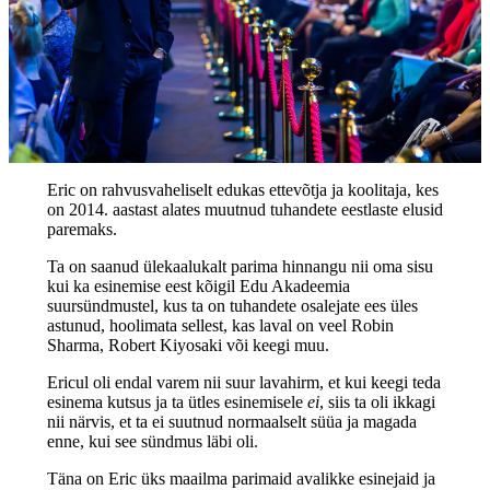
Eric on rahvusvaheliselt edukas ettevõtja ja koolitaja, kes
on 2014. aastast alates muutnud tuhandete eestlaste elusid
paremaks.
Ta on saanud ülekaalukalt parima hinnangu nii oma sisu
kui ka esinemise eest kõigil Edu Akadeemia
suursündmustel, kus ta on tuhandete osalejate ees üles
astunud, hoolimata sellest, kas laval on veel Robin
Sharma, Robert Kiyosaki või keegi muu.
Ericul oli endal varem nii suur lavahirm, et kui keegi teda
esinema kutsus ja ta ütles esinemisele
ei
, siis ta oli ikkagi
nii närvis, et ta ei suutnud normaalselt süüa ja magada
enne, kui see sündmus läbi oli.
Täna on Eric üks maailma parimaid avalikke esinejaid ja