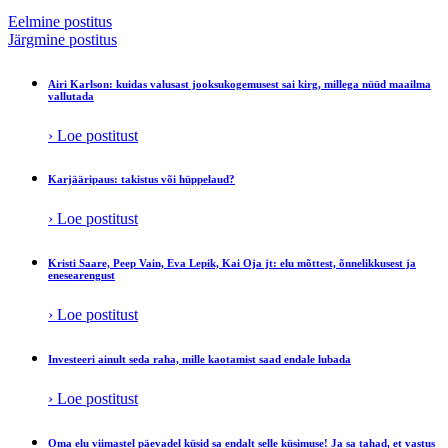
Eelmine postitus
Järgmine postitus
Airi Karlson: kuidas valusast jooksukogemusest sai kirg, millega nüüd maailma
vallutada
› Loe postitust
Karjääripaus: takistus või hüppelaud?
› Loe postitust
Kristi Saare, Peep Vain, Eva Lepik, Kai Oja jt: elu mõttest, õnnelikkusest ja
enesearengust
› Loe postitust
Investeeri ainult seda raha, mille kaotamist saad endale lubada
› Loe postitust
Oma elu viimastel päevadel küsid sa endalt selle küsimuse! Ja sa tahad, et vastus