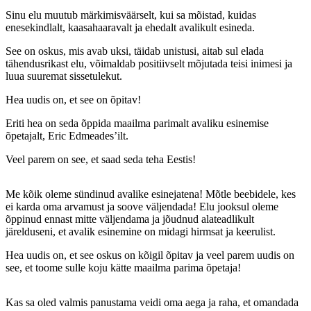
Sinu elu muutub märkimisväärselt, kui sa mõistad, kuidas
enesekindlalt, kaasahaaravalt ja ehedalt avalikult esineda.
See on oskus, mis avab uksi, täidab unistusi, aitab sul elada
tähendusrikast elu, võimaldab positiivselt mõjutada teisi inimesi ja
luua suuremat sissetulekut.
Hea uudis on, et see on õpitav!
Eriti hea on seda õppida maailma parimalt avaliku esinemise
õpetajalt, Eric Edmeades’ilt.
Veel parem on see, et saad seda teha Eestis!
Me kõik oleme sündinud avalike esinejatena! Mõtle beebidele, kes
ei karda oma arvamust ja soove väljendada! Elu jooksul oleme
õppinud ennast mitte väljendama ja jõudnud alateadlikult
järelduseni, et avalik esinemine on midagi hirmsat ja keerulist.
Hea uudis on, et see oskus on kõigil õpitav ja veel parem uudis on
see, et toome sulle koju kätte maailma parima õpetaja!
Kas sa oled valmis panustama veidi oma aega ja raha, et omandada