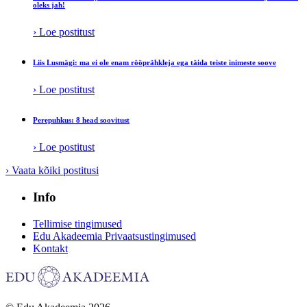
oleks jah!
› Loe postitust
Liis Lusmägi: ma ei ole enam rööprähkleja ega täida teiste inimeste soove
› Loe postitust
Perepuhkus: 8 head soovitust
› Loe postitust
› Vaata kõiki postitusi
Info
Tellimise tingimused
Edu Akadeemia Privaatsustingimused
Kontakt