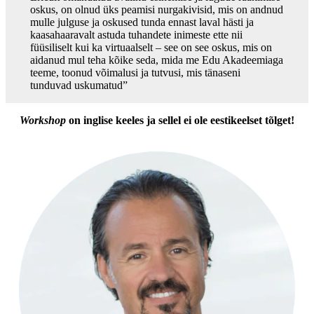
oskus, on olnud üks peamisi nurgakivisid, mis on andnud
mulle julguse ja oskused tunda ennast laval hästi ja
kaasahaaravalt astuda tuhandete inimeste ette nii
füüsiliselt kui ka virtuaalselt – see on see oskus, mis on
aidanud mul teha kõike seda, mida me Edu Akadeemiaga
teeme, toonud võimalusi ja tutvusi, mis tänaseni
tunduvad uskumatud”
Workshop
on inglise keeles ja sellel ei ole eestikeelset tõlget!