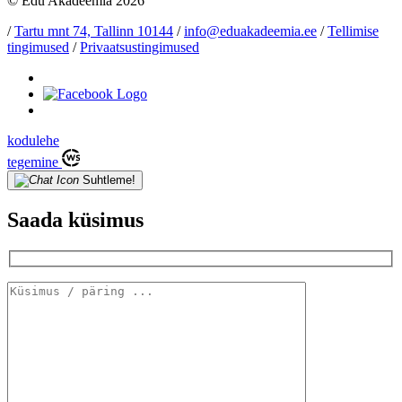
© Edu Akadeemia 2026
/
Tartu mnt 74, Tallinn 10144
/
info@eduakadeemia.ee
/
Tellimise
tingimused
/
Privaatsustingimused
kodulehe
tegemine
Suhtleme!
Saada küsimus