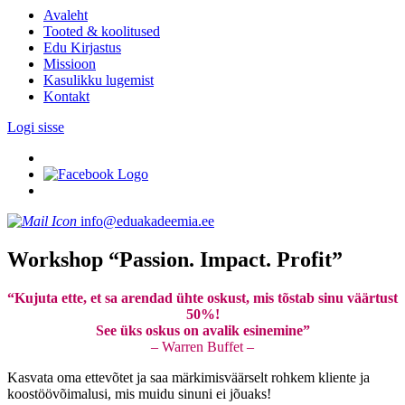
Avaleht
Tooted & koolitused
Edu Kirjastus
Missioon
Kasulikku lugemist
Kontakt
Logi sisse
info@eduakadeemia.ee
Workshop “Passion. Impact. Profit”
“Kujuta ette, et sa arendad ühte oskust, mis tõstab sinu väärtust
50%!
See üks oskus on avalik esinemine”
– Warren Buffet –
Kasvata oma ettevõtet ja saa märkimisväärselt rohkem kliente ja
koostöövõimalusi, mis muidu sinuni ei jõuaks!