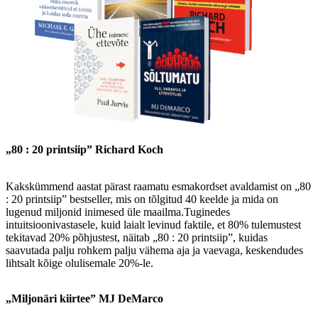
„80 : 20 printsiip” Richard Koch
Kakskümmend aastat pärast raamatu esmakordset avaldamist on „80
: 20 printsiip” bestseller, mis on tõlgitud 40 keelde ja mida on
lugenud miljonid inimesed üle maailma.Tuginedes
intuitsioonivastasele, kuid laialt levinud faktile, et 80% tulemustest
tekitavad 20% põhjustest, näitab „80 : 20 printsiip”, kuidas
saavutada palju rohkem palju vähema aja ja vaevaga, keskendudes
lihtsalt kõige olulisemale 20%-le.
„Miljonäri kiirtee” MJ DeMarco