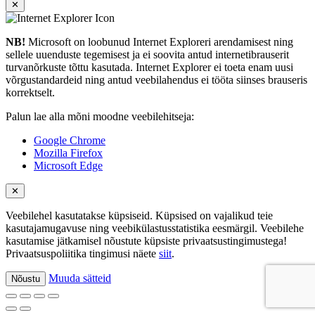
✕
NB!
Microsoft on loobunud Internet Exploreri arendamisest ning
sellele uuenduste tegemisest ja ei soovita antud internetibrauserit
turvanõrkuste tõttu kasutada. Internet Explorer ei toeta enam uusi
võrgustandardeid ning antud veebilahendus ei tööta siinses brauseris
korrektselt.
Palun lae alla mõni moodne veebilehitseja:
Google Chrome
Mozilla Firefox
Microsoft Edge
✕
Veebilehel kasutatakse küpsiseid. Küpsised on vajalikud teie
kasutajamugavuse ning veebikülastusstatistika eesmärgil. Veebilehe
kasutamise jätkamisel nõustute küpsiste privaatsustingimustega!
Privaatsuspoliitika tingimusi näete
siit
.
Muuda sätteid
Nõustu