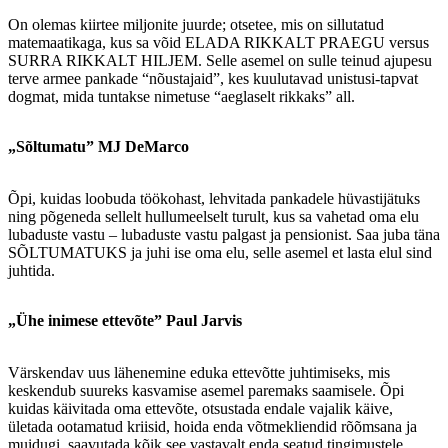
On olemas kiirtee miljonite juurde; otsetee, mis on sillutatud
matemaatikaga, kus sa võid ELADA RIKKALT PRAEGU versus
SURRA RIKKALT HILJEM. Selle asemel on sulle teinud ajupesu
terve armee pankade “nõustajaid”, kes kuulutavad unistusi-tapvat
dogmat, mida tuntakse nimetuse “aeglaselt rikkaks” all.
„Sõltumatu” MJ DeMarco
Õpi, kuidas loobuda töökohast, lehvitada pankadele hüvastijätuks
ning põgeneda sellelt hullumeelselt turult, kus sa vahetad oma elu
lubaduste vastu – lubaduste vastu palgast ja pensionist. Saa juba täna
SÕLTUMATUKS ja juhi ise oma elu, selle asemel et lasta elul sind
juhtida.
„Ühe inimese ettevõte” Paul Jarvis
Värskendav uus lähenemine eduka ettevõtte juhtimiseks, mis
keskendub suureks kasvamise asemel paremaks saamisele. Õpi
kuidas käivitada oma ettevõte, otsustada endale vajalik käive,
ületada ootamatud kriisid, hoida enda võtmekliendid rõõmsana ja
muidugi, saavutada kõik see vastavalt enda seatud tingimustele.