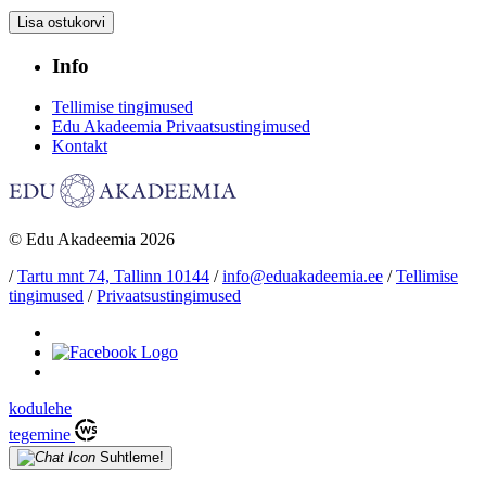
hind
hind
oli:
on:
149,50 €.
77,00 €.
Info
Tellimise tingimused
Edu Akadeemia Privaatsustingimused
Kontakt
© Edu Akadeemia 2026
/
Tartu mnt 74, Tallinn 10144
/
info@eduakadeemia.ee
/
Tellimise
tingimused
/
Privaatsustingimused
kodulehe
tegemine
Suhtleme!