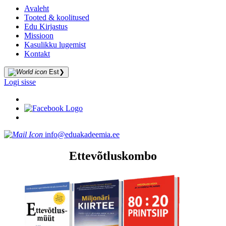
Avaleht
Tooted & koolitused
Edu Kirjastus
Missioon
Kasulikku lugemist
Kontakt
Est
❯
Logi sisse
info@eduakadeemia.ee
Ettevõtluskombo