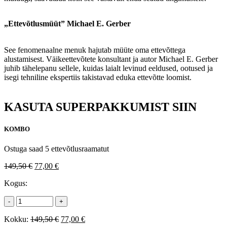
„Ettevõtlusmüüt” Michael E. Gerber
See fenomenaalne menuk hajutab müüte oma ettevõttega
alustamisest. Väikeettevõtete konsultant ja autor Michael E. Gerber
juhib tähelepanu sellele, kuidas laialt levinud eeldused, ootused ja
isegi tehniline ekspertiis takistavad eduka ettevõtte loomist.
KASUTA SUPERPAKKUMIST SIIN
KOMBO
Ostuga saad 5 ettevõtlusraamatut
Algne
Praegune
149,50
€
77,00
€
hind
hind
Kogus:
oli:
on:
149,50 €.
77,00 €.
-
+
Algne
Praegune
Kokku:
149,50
€
77,00
€